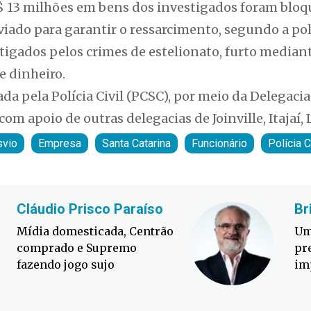
R$ 13 milhões em bens dos investigados foram bloq
iado para garantir o ressarcimento, segundo a polí
tigados pelos crimes de estelionato, furto mediant
e dinheiro.
ada pela Polícia Civil (PCSC), por meio da Delegaci
om apoio de outras delegacias de Joinville, Itajaí, 
vio
Empresa
Santa Catarina
Funcionário
Polícia C
Cláudio Prisco Paraíso
Br
Mídia domesticada, Centrão
Um
comprado e Supremo
pr
fazendo jogo sujo
im