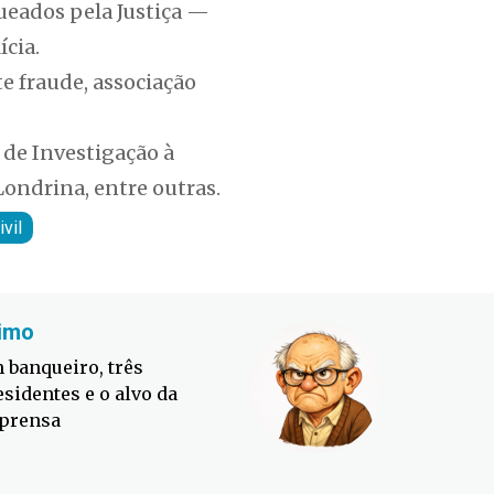
ueados pela Justiça —
cia.
e fraude, associação
a de Investigação à
Londrina, entre outras.
ivil
imo
Fabiano
 banqueiro, três
Defesa C
esidentes e o alvo da
contra o
prensa