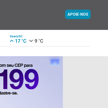
APOIE-NOS
Seara/SC
17 °C
9 °C