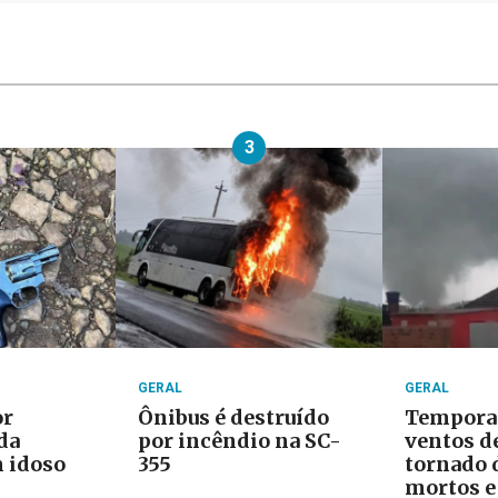
3
GERAL
GERAL
or
Ônibus é destruído
Tempora
da
por incêndio na SC-
ventos d
 idoso
355
tornado 
mortos e