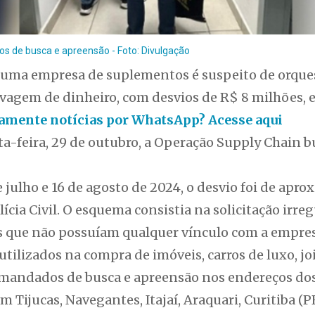
 de busca e apreensão - Foto: Divulgação
 uma empresa de suplementos é suspeito de orqu
avagem de dinheiro, com desvios de R$ 8 milhões, 
itamente notícias por WhatsApp? Acesse aqui
a-feira, 29 de outubro, a Operação Supply Chain bu
 julho e 16 de agosto de 2024, o desvio foi de ap
ícia Civil. O esquema consistia na solicitação irr
que não possuíam qualquer vínculo com a empresa
tilizados na compra de imóveis, carros de luxo, joi
mandados de busca e apreensão nos endereços dos
 Tijucas, Navegantes, Itajaí, Araquari, Curitiba (P