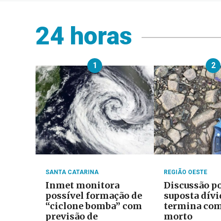
24 horas
1
2
SANTA CATARINA
REGIÃO OESTE
Inmet monitora
Discussão p
possível formação de
suposta dívi
“ciclone bomba” com
termina com
previsão de
morto