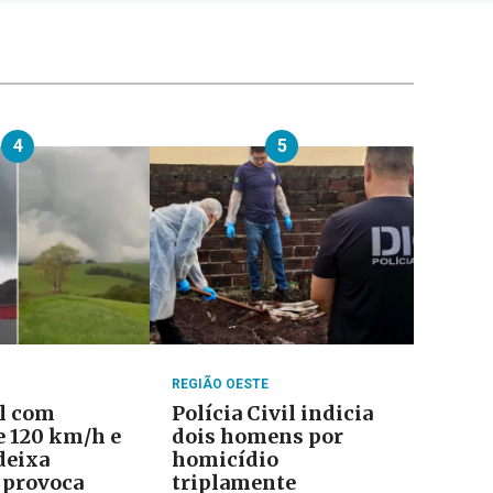
4
5
REGIÃO OESTE
l com
Polícia Civil indicia
e 120 km/h e
dois homens por
deixa
homicídio
 provoca
triplamente