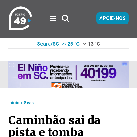
APOIE-NOS
Seara/SC
25 °C
13 °C
.
Início
Seara
Caminhão sai da
pista e tomba