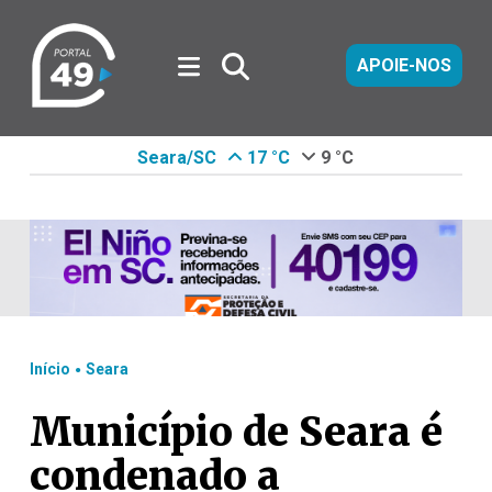
APOIE-NOS
Seara/SC
17 °C
9 °C
.
Início
Seara
Município de Seara é
condenado a