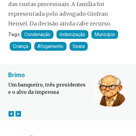
das custas processuais. A família foi
representada pelo advogado Giofran
Hensel. Da decisão ainda cabe recurso.
Tags
Condenação
Indenização
Município
Criança
Afogamento
Seara
Fabiano Bordignon
Defesa Civil lança campanha
contra o El Niño em SC