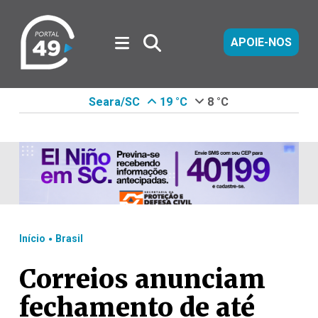
APOIE-NOS
Seara/SC
19 °C
8 °C
.
Início
Brasil
Correios anunciam
fechamento de até