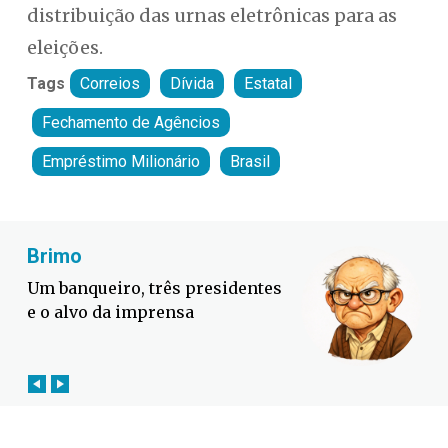
distribuição das urnas eletrônicas para as
eleições.
Tags
Correios
Dívida
Estatal
Fechamento de Agêncios
Empréstimo Milionário
Brasil
Fabiano Bordignon
Cl
Defesa Civil lança campanha
A b
contra o El Niño em SC
ele
m...