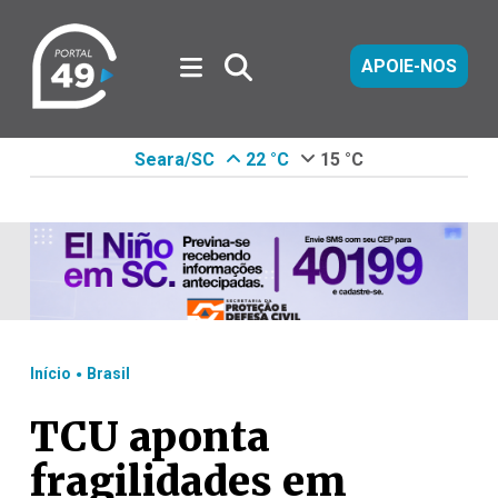
APOIE-NOS
Seara/SC
22 °C
15 °C
.
Início
Brasil
TCU aponta
fragilidades em