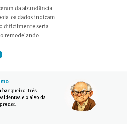
sceram da abundância
pois, os dados indicam
 dificilmente seria
tão remodelando
imo
Fabiano
 banqueiro, três
Defesa C
esidentes e o alvo da
contra o
prensa