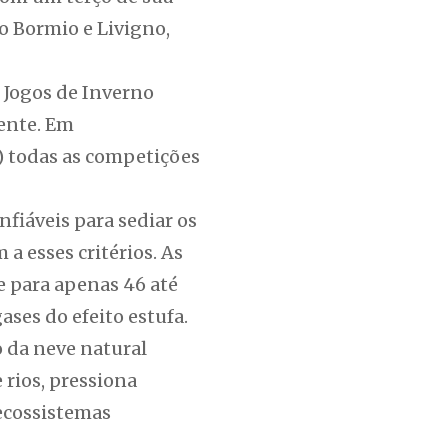
o Bormio e Livigno,
 Jogos de Inverno
mente. Em
 todas as competições
fiáveis para sediar os
a esses critérios. As
e para apenas 46 até
ses do efeito estufa.
o da neve natural
rios, pressiona
 ecossistemas