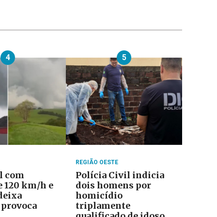
4
5
REGIÃO OESTE
l com
Polícia Civil indicia
e 120 km/h e
dois homens por
deixa
homicídio
 provoca
triplamente
qualificado de idoso