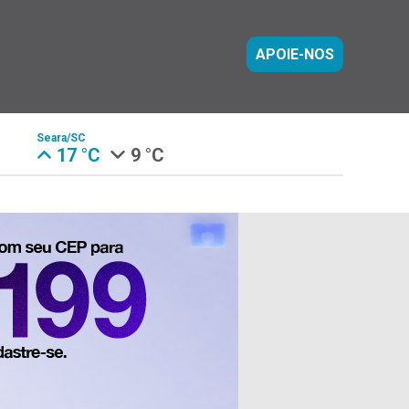
APOIE-NOS
Seara/SC
17 °C
9 °C