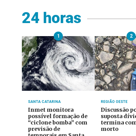
24 horas
1
2
SANTA CATARINA
REGIÃO OESTE
Inmet monitora
Discussão p
possível formação de
suposta dívi
“ciclone bomba” com
termina com
previsão de
morto
temporais em Santa