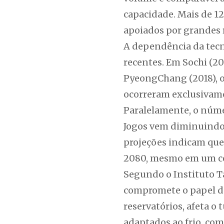
capacidade. Mais de 1
apoiados por grandes r
A dependência da tecno
recentes. Em Sochi (20
PyeongChang (2018), o
ocorreram exclusivame
Paralelamente, o núme
Jogos vem diminuindo r
projeções indicam que
2080, mesmo em um cen
Segundo o Instituto T
compromete o papel da
reservatórios, afeta 
adaptados ao frio, com