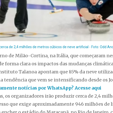
cerca de 2,4 milhões de metros cúbicos de neve artificial - Foto: Odd A
no de Milão-Cortina, na Itália, que começaram nes
de forma clara os impactos das mudanças climática
nstituto Talanoa apontam que 85% da neve utiliz
uma tendência que vem se intensificando desde os J
itamente notícias por WhatsApp? Acesse aqui
vas, os organizadores irão produzir cerca de 2,4 mi
ocesso que exige aproximadamente 946 milhões de li
encher o estádio do Maracanã, no Rio de Janeiro, 