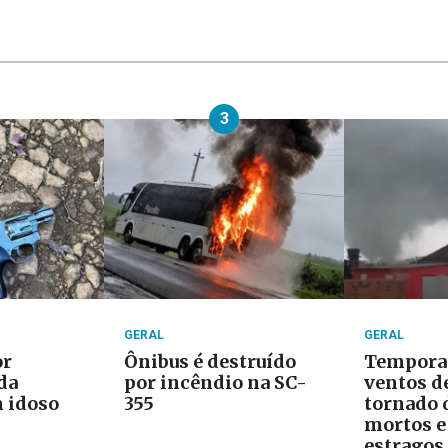
3
GERAL
GERAL
or
Ônibus é destruído
Tempora
da
por incêndio na SC-
ventos d
 idoso
355
tornado 
mortos e
estragos