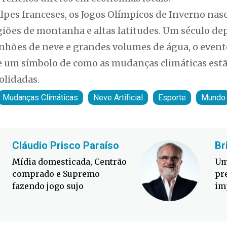
Alpes franceses, os Jogos Olímpicos de Inverno na
giões de montanha e altas latitudes. Um século de
nhões de neve e grandes volumes de água, o evento
se um símbolo de como as mudanças climáticas es
olidadas.
Mudanças Climáticas
Neve Artificial
Esporte
Mundo
Cláudio Prisco Paraíso
Br
Mídia domesticada, Centrão
Um
comprado e Supremo
pr
fazendo jogo sujo
im