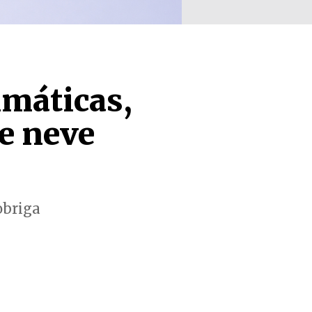
máticas,
e neve
obriga