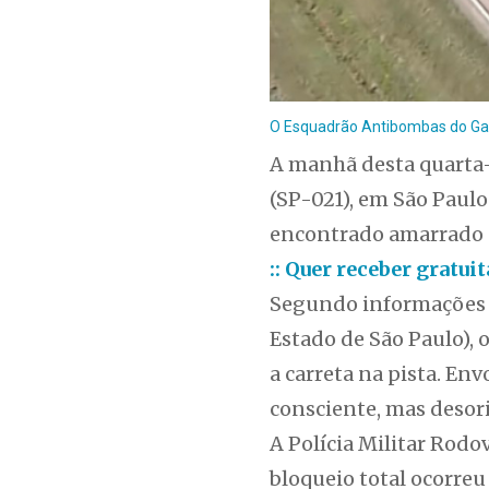
O Esquadrão Antibombas do Gate
A manhã desta quarta-
(SP-021), em São Paul
encontrado amarrado a
:: Quer receber gratu
Segundo informações d
Estado de São Paulo), 
a carreta na pista. En
consciente, mas desor
A Polícia Militar Rod
bloqueio total ocorre