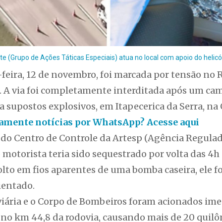
 (Grupo de Ações Táticas Especiais) atua no local com apoio do helicó
feira, 12 de novembro, foi marcada por tensão no
o. A via foi completamente interditada após um ca
 supostos explosivos, em Itapecerica da Serra, na
itamente notícias por WhatsApp? Acesse aqui
o Centro de Controle da Artesp (Agência Regulad
o motorista teria sido sequestrado por volta das 4h 
volto em fios aparentes de uma bomba caseira, ele fo
ientado.
oviária e o Corpo de Bombeiros foram acionados im
u no km 44,8 da rodovia, causando mais de 20 quil