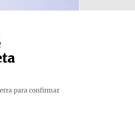
é
eta
erra para confirmar