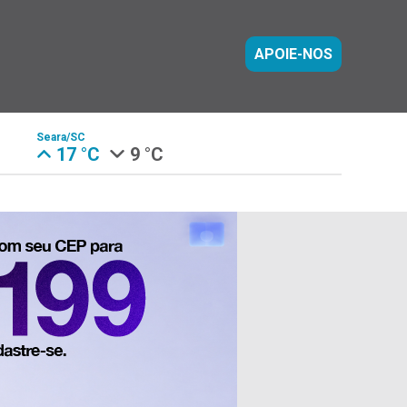
APOIE-NOS
Seara/SC
17 °C
9 °C