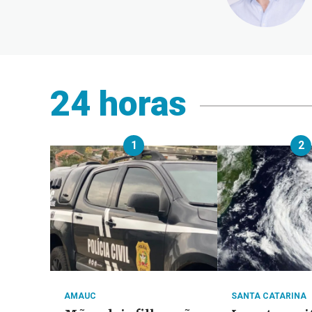
24 horas
1
2
AMAUC
SANTA CATARINA