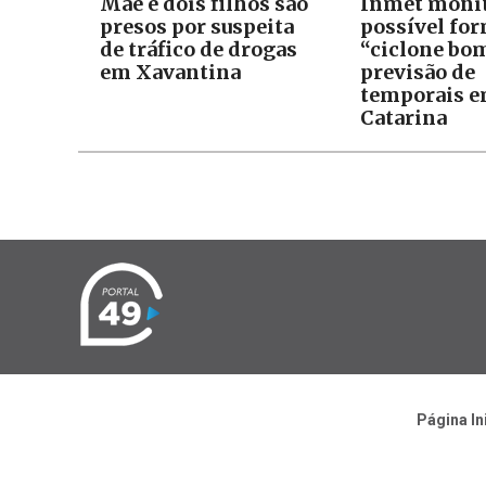
Mãe e dois filhos são
Inmet moni
presos por suspeita
possível fo
de tráfico de drogas
“ciclone bo
em Xavantina
previsão de
temporais e
Catarina
Página In