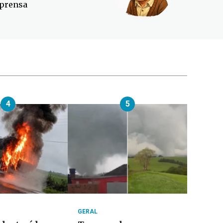
prensa
4
5
GERAL