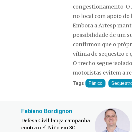
congestionamento. O E
no local com apoio do 
Embora a Artesp mante
possibilidade de um su
confirmou que o própri
vítima de sequestro e 
O trecho segue isolad
motoristas evitem a reg
Tags
Pânico
Sequestr
Fabiano Bordignon
Defesa Civil lança campanha
contra o El Niño em SC