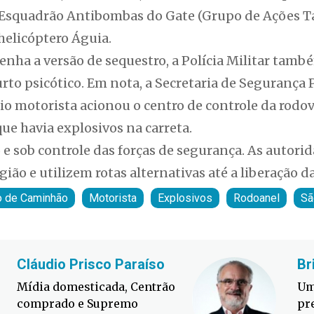
squadrão Antibombas do Gate (Grupo de Ações Tát
helicóptero Águia.
nha a versão de sequestro, a Polícia Militar tamb
rto psicótico. Em nota, a Secretaria de Segurança 
o motorista acionou o centro de controle da rodov
que havia explosivos na carreta.
o e sob controle das forças de segurança. As auto
ião e utilizem rotas alternativas até a liberação da
o de Caminhão
Motorista
Explosivos
Rodoanel
Sã
Cláudio Prisco Paraíso
Br
Mídia domesticada, Centrão
Um
comprado e Supremo
pr