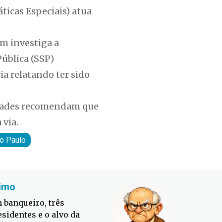
icas Especiais) atua
ém investiga a
Pública (SSP)
ia relatando ter sido
ridades recomendam que
 via.
o Paulo
imo
Fabiano
 banqueiro, três
Defesa C
esidentes e o alvo da
contra o