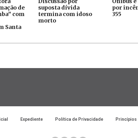
tora
Discussão por
Ônibus é
rmação de
suposta dívida
por incê
mba” com
termina com idoso
355
morto
m Santa
icial
Expediente
Política de Privacidade
Princípios 