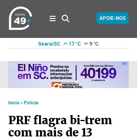
APOIE-NOS
Seara/SC
17 °C
9 °C
.
Início
Polícia
PRF flagra bi-trem
com mais de 13