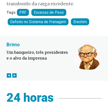
transbordo da carga excedente.
Tags
PRF
Excesso de Peso
Defeito no Sistema de Frenagem
Erechim
Fabiano Bordignon
Defesa Civil lança campanha
contra o El Niño em SC
24 horas