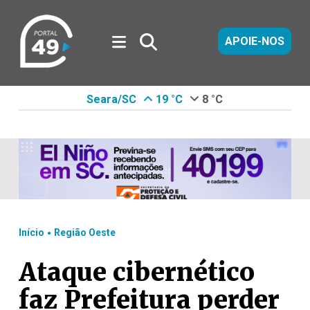
APOIE-NOS
Seara/SC
19 °C
8 °C
.
Início
Região Oeste
Ataque cibernético
faz Prefeitura perder