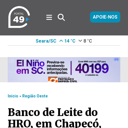
APOIE-NOS
Seara/SC
14 °C
8 °C
.
Início
Região Oeste
Banco de Leite do
HRO, em Chapecó,