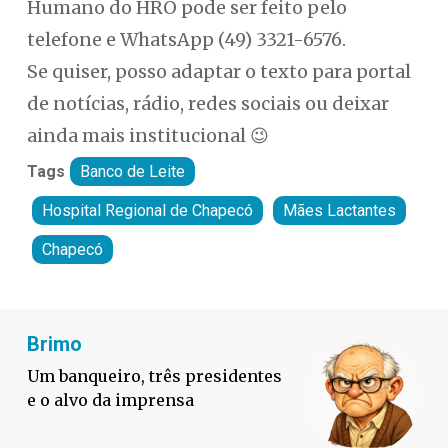
Humano do HRO pode ser feito pelo
telefone e WhatsApp (49) 3321-6576.
Se quiser, posso adaptar o texto para portal
de notícias, rádio, redes sociais ou deixar
ainda mais institucional 😉
Tags
Banco de Leite
Hospital Regional de Chapecó
Mães Lactantes
Chapecó
Fabiano Bordignon
Cl
Defesa Civil lança campanha
A b
contra o El Niño em SC
ele
m...