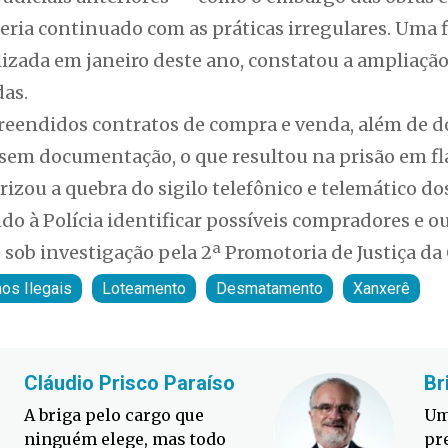
teria continuado com as práticas irregulares. Uma f
lizada em janeiro deste ano, constatou a ampliação
as.
reendidos contratos de compra e venda, além de d
 sem documentação, o que resultou na prisão em fl
izou a quebra do sigilo telefônico e telemático do
o à Polícia identificar possíveis compradores e o
 sob investigação pela 2ª Promotoria de Justiça d
nos Ilegais
Loteamento
Desmatamento
Xanxerê
Cláudio Prisco Paraíso
Br
A briga pelo cargo que
Um
ninguém elege, mas todo
pr