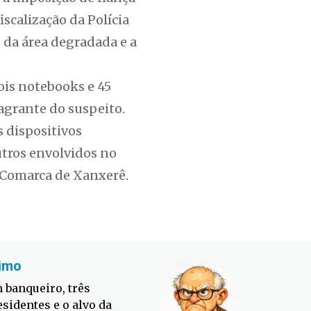
iscalização da Polícia
 da área degradada e a
ois notebooks e 45
agrante do suspeito.
s dispositivos
utros envolvidos no
a Comarca de Xanxerê.
imo
Fabiano
 banqueiro, três
Defesa C
esidentes e o alvo da
contra o