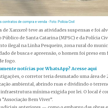
contratos de compra e venda - Foto: Polícia Civil
s de Xanxerê teve as atividades suspensas e foi a
 Público de Santa Catarina (MPSC) e da Polícia Civi
o ilegal na Linha Pesqueiro, zona rural do munic
do de busca e apreensão, o homem foi preso em f
e fogo.
itamente notícias por WhatsApp? Acesse aqui
tigações, o corretor teria desmatado uma área de 
ção ambiental, abrindo ruas e dividindo o terreno
infraestrutura mínima exigida por lei. O local é 
 “Associação Bem Viver”.
diciais anteriores — como o embargo das obras e 