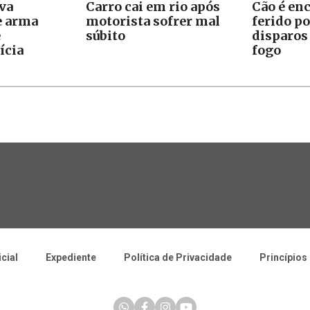
va
Carro cai em rio após
Cão é en
e arma
motorista sofrer mal
ferido po
e
súbito
disparos
ícia
fogo
icial
Expediente
Política de Privacidade
Princípios 