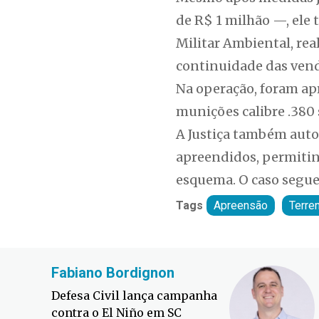
de R$ 1 milhão —, ele 
Militar Ambiental, rea
continuidade das vend
Na operação, foram ap
munições calibre .380
A Justiça também autor
apreendidos, permitind
esquema. O caso segue
Tags
Apreensão
Terre
Fabiano Bordignon
Defesa Civil lança campanha
contra o El Niño em SC