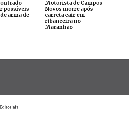
contrado
Motorista de Campos
r possíveis
Novos morre após
 de arma de
carreta cair em
ribanceira no
Maranhão
Editoriais