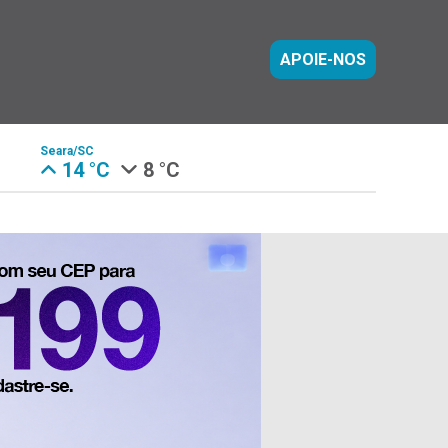
APOIE-NOS
Seara/SC
14 °C
8 °C