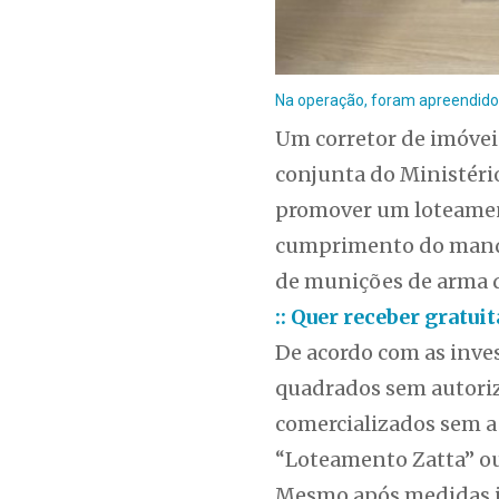
Na operação, foram apreendidos 
Um corretor de imóvei
conjunta do Ministério
promover um loteament
cumprimento do manda
de munições de arma d
:: Quer receber gratu
De acordo com as inves
quadrados sem autoriza
comercializados sem a 
“Loteamento Zatta” ou
Mesmo após medidas ju