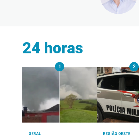
24 horas
1
2
GERAL
REGIÃO OESTE