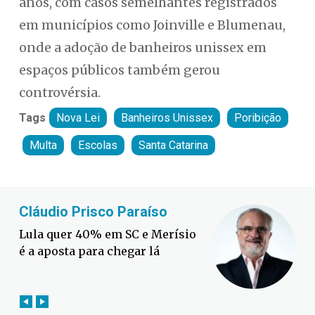
anos, com casos semelhantes registrados
em municípios como Joinville e Blumenau,
onde a adoção de banheiros unissex em
espaços públicos também gerou
controvérsia.
Tags
Nova Lei
Banheiros Unissex
Poribição
Multa
Escolas
Santa Catarina
Brimo
Um banqueiro, três presidentes
e o alvo da imprensa