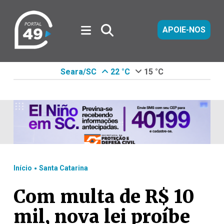
APOIE-NOS
Seara/SC
22 °C
15 °C
.
Início
Santa Catarina
Com multa de R$ 10
mil, nova lei proíbe