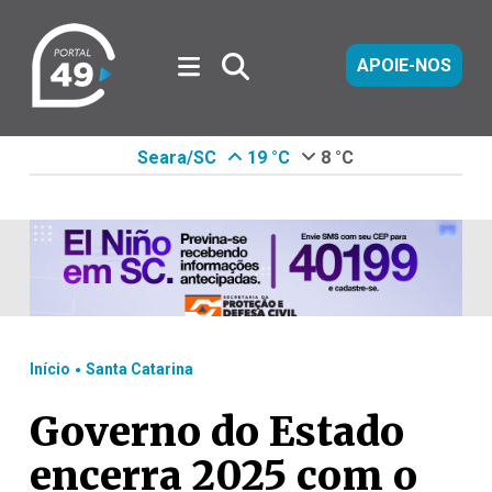
APOIE-NOS
Seara/SC
19 °C
8 °C
.
Início
Santa Catarina
Governo do Estado
encerra 2025 com o