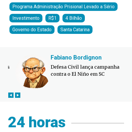
Programa Administração Prisional Levado a Sério
Investimento
R$1
4 Bilhão
Governo do Estado
Santa Catarina
Fabiano Bordignon
Cl
Defesa Civil lança campanha
A b
contra o El Niño em SC
ele
m...
24 horas