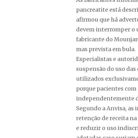
pancreatite está descr
afirmou que há advert
devem interromper o us
fabricante do Mounjar
mas prevista em bula.
Especialistas e autor
suspensão do uso das 
utilizados exclusiva
porque pacientes com 
independentemente d
Segundo a Anvisa, as 
retenção de receita n
e reduzir o uso indisc
adotadas caso surjam e