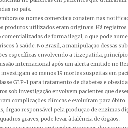
adas no país.
 embora os nomes comerciais constem nas notifica
os produtos utilizados eram originais. Há registros 
comercializadas de forma ilegal, o que pode aum
riscos à saúde. No Brasil, a manipulação dessas sub
es específicas envolvendo a tirzepatida, princípio
ssão internacional após um alerta emitido no Re
s investigam ao menos 19 mortes suspeitas em pac
asse GLP-1 para tratamento de diabetes e obesida
eiros sob investigação envolvem pacientes que des
ram complicações clínicas e evoluíram para óbito.
s, órgão responsável pela produção de enzimas di
quadros graves, pode levar à falência de órgãos.
aram que seguem protocolos rigorosos de segurança