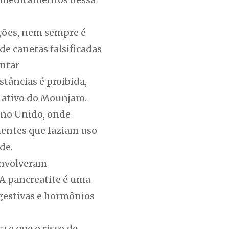
ções, nem sempre é
de canetas falsificadas
entar
stâncias é proibida,
 ativo do Mounjaro.
ino Unido, onde
ientes que faziam uso
de.
envolveram
 A pancreatite é uma
gestivas e hormônios
 e que o risco de