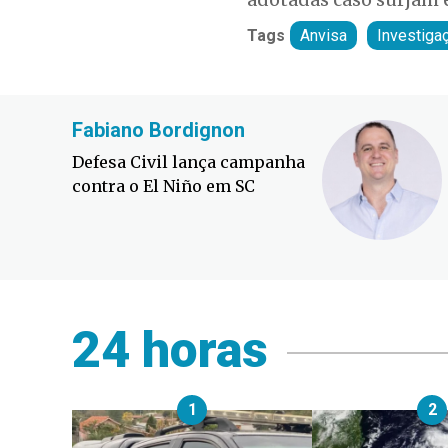
Tags
Anvisa
Investiga
Fabiano Bordignon
Defesa Civil lança campanha
contra o El Niño em SC
24 horas
1
2