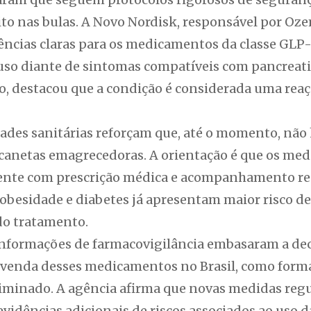
ito nas bulas. A Novo Nordisk, responsável por Oz
ências claras para os medicamentos da classe GLP-
o diante de sintomas compatíveis com pancreatite.
o, destacou que a condição é considerada uma rea
idades sanitárias reforçam que, até o momento, nã
canetas emagrecedoras. A orientação é que os me
mente com prescrição médica e acompanhamento re
obesidade e diabetes já apresentam maior risco de
o tratamento.
informações de farmacovigilância embasaram a dec
a venda desses medicamentos no Brasil, como forma
riminado. A agência afirma que novas medidas regu
vidências adicionais de riscos associados ao uso d