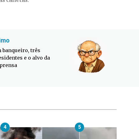
imo
Fabiano
 banqueiro, três
Defesa C
esidentes e o alvo da
contra o
prensa
4
5