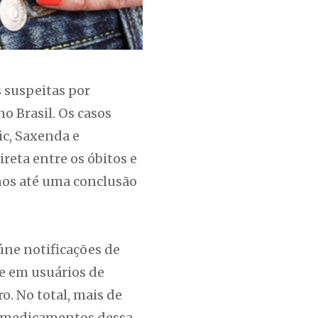
s suspeitas por
o Brasil. Os casos
c, Saxenda e
reta entre os óbitos e
nos até uma conclusão
úne notificações de
e em usuários de
. No total, mais de
m medicamentos dessa