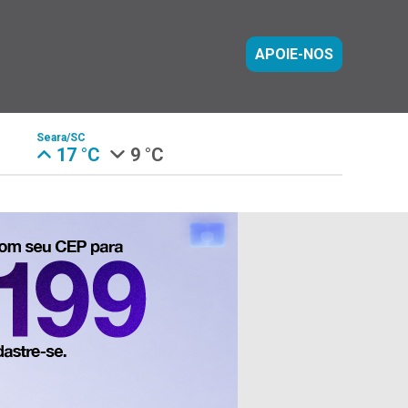
APOIE-NOS
Seara/SC
17 °C
9 °C