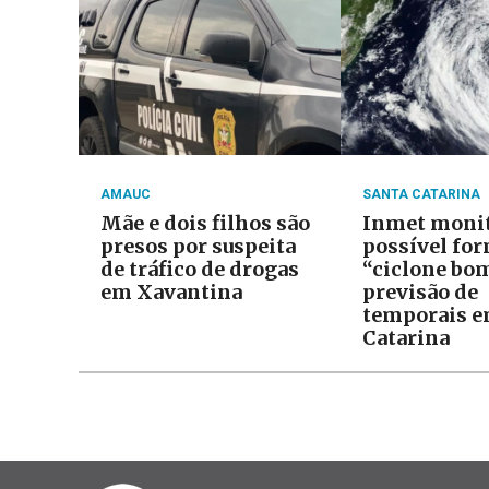
AMAUC
SANTA CATARINA
Mãe e dois filhos são
Inmet moni
presos por suspeita
possível fo
de tráfico de drogas
“ciclone bo
em Xavantina
previsão de
temporais e
Catarina