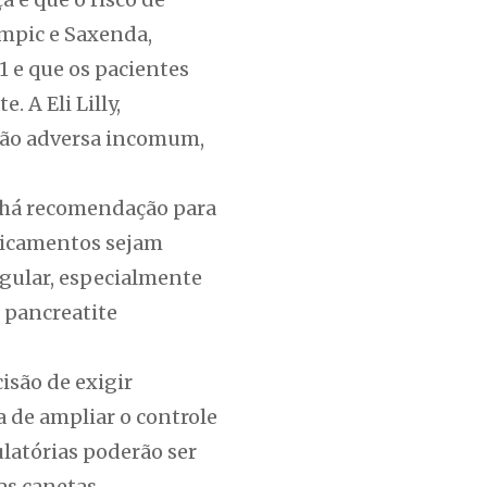
empic e Saxenda,
1 e que os pacientes
 A Eli Lilly,
ção adversa incomum,
o há recomendação para
dicamentos sejam
gular, especialmente
 pancreatite
isão de exigir
 de ampliar o controle
latórias poderão ser
as canetas.