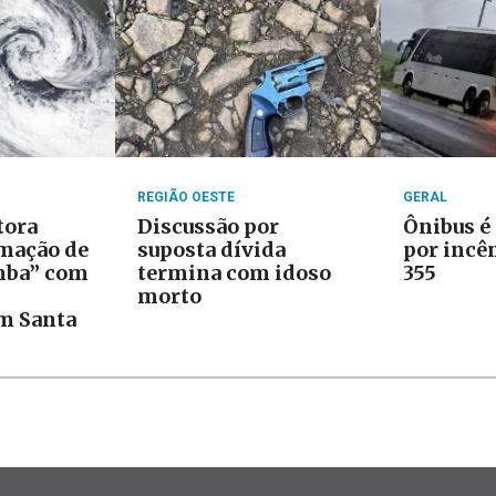
REGIÃO OESTE
GERAL
tora
Discussão por
Ônibus é
rmação de
suposta dívida
por incê
mba” com
termina com idoso
355
morto
m Santa