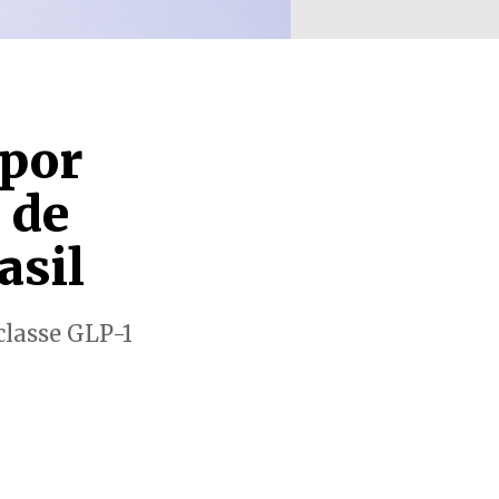
 por
 de
asil
classe GLP-1