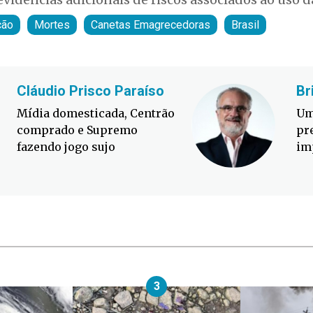
ção
Mortes
Canetas Emagrecedoras
Brasil
Cláudio Prisco Paraíso
Br
Mídia domesticada, Centrão
Um
comprado e Supremo
pr
fazendo jogo sujo
im
3