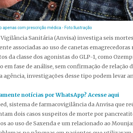
o apenas com prescrição médica - Foto:Ilustração
Vigilância Sanitária (Anvisa) investiga seis morte
ente associadas ao uso de canetas emagrecedoras n
s da classe dos agonistas do GLP-1, como Ozempi
o em fase de análise, sem confirmação de relação di
a agência, investigações desse tipo podem levar a
itamente notícias por WhatsApp? Acesse aqui
ed, sistema de farmacovigilância da Anvisa que re
ntam dois casos suspeitos de morte por pancreatit
os ao uso de Saxenda e um relacionado ao Mounjaro
roblemas no pâncreas em pacientes que utilizara