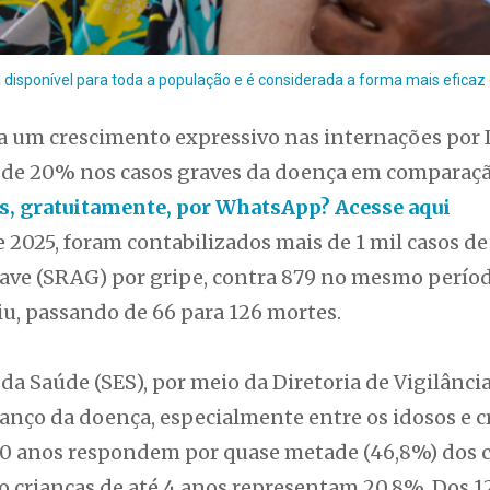
á disponível para toda a população e é considerada a forma mais eficaz
ra um crescimento expressivo nas internações por 
de 20% nos casos graves da doença em comparaçã
ias, gratuitamente, por WhatsApp? Acesse aqui
e 2025, foram contabilizados mais de 1 mil casos d
ave (SRAG) por gripe, contra 879 no mesmo perío
u, passando de 66 para 126 mortes.
 da Saúde (SES), por meio da Diretoria de Vigilânc
avanço da doença, especialmente entre os idosos e 
0 anos respondem por quase metade (46,8%) dos c
 crianças de até 4 anos representam 20,8%. Dos 12