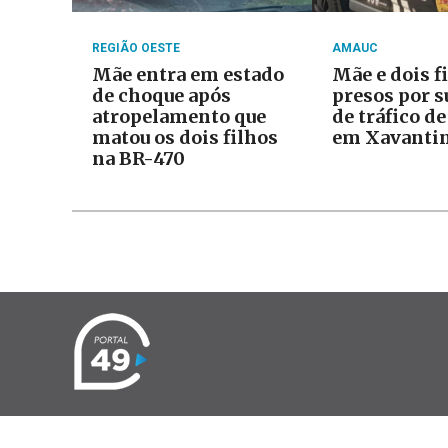
REGIÃO OESTE
AMAUC
Mãe entra em estado
Mãe e dois f
de choque após
presos por s
atropelamento que
de tráfico d
matou os dois filhos
em Xavanti
na BR-470