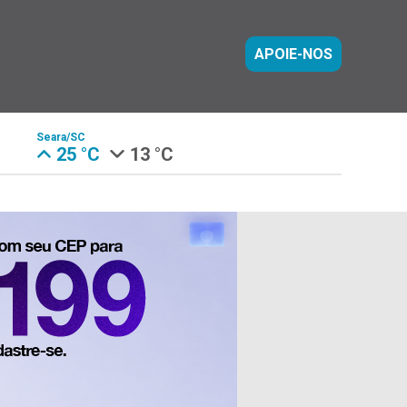
APOIE-NOS
Seara/SC
25 °C
13 °C