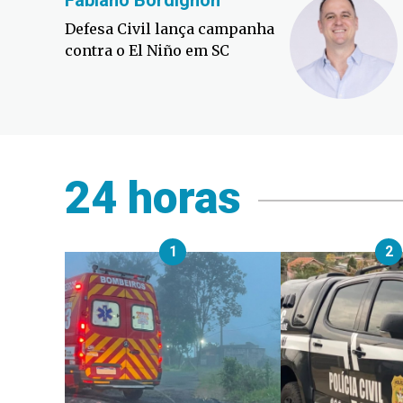
Fabiano Bordignon
Defesa Civil lança campanha
contra o El Niño em SC
24 horas
1
2