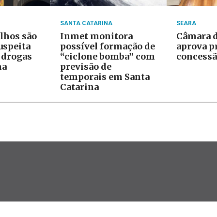
SANTA CATARINA
SEARA
ilhos são
Inmet monitora
Câmara d
uspeita
possível formação de
aprova p
e drogas
“ciclone bomba” com
concessã
na
previsão de
temporais em Santa
Catarina