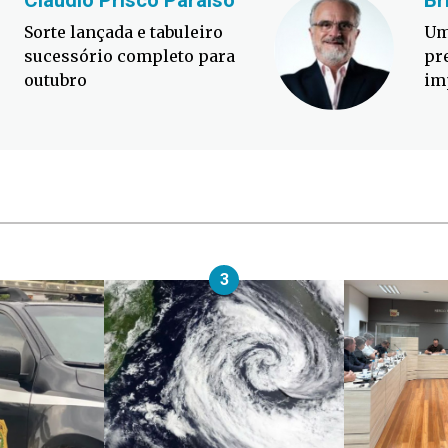
Cláudio Prisco Paraíso
Br
Sorte lançada e tabuleiro
Um
sucessório completo para
pr
outubro
im
3