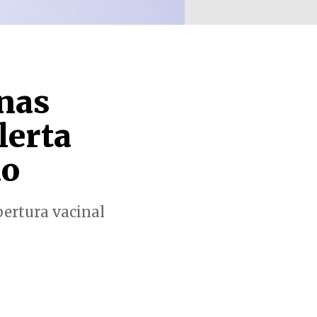
nas
lerta
ão
bertura vacinal