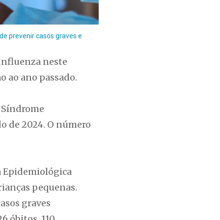
 de prevenir casos graves e
Influenza neste
o ao ano passado.
e Síndrome
do de 2024. O número
ia Epidemiológica
crianças pequenas.
asos graves
6 óbitos, 110