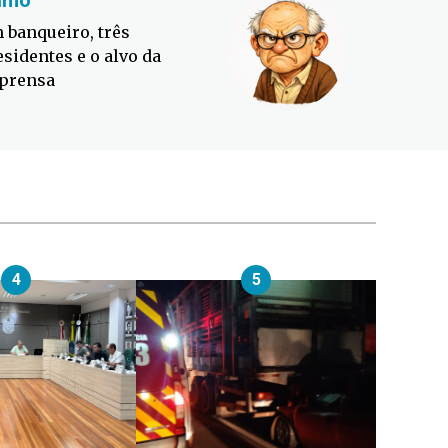
imo
Fabiano
 banqueiro, três
Defesa C
esidentes e o alvo da
contra o
prensa
4
5